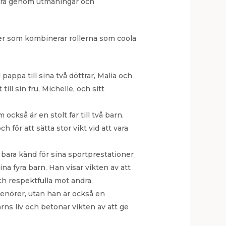
igera genom utmaningar och
lder som kombinerar rollerna som coola
pappa till sina två döttrar, Malia och
ill sin fru, Michelle, och sitt
kså är en stolt far till två barn.
 för att sätta stor vikt vid att vara
 bara känd för sina sportprestationer
na fyra barn. Han visar vikten av att
ch respektfulla mot andra.
enörer, utan han är också en
arns liv och betonar vikten av att ge