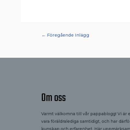
←
Föregående Inlägg
Om oss
Varmt välkomna till vår pappablogg! Vi är 
vara föräldralediga samtidigt, och har därf
kunskap och erfarenhet. Här uppmärksamma