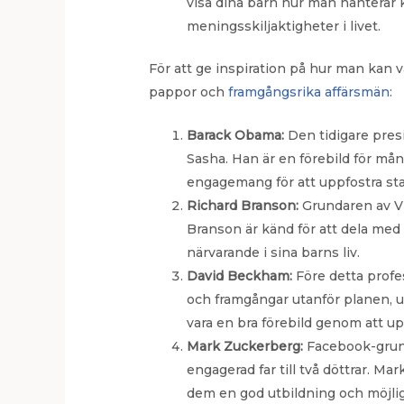
visa dina barn hur man hanterar 
meningsskiljaktigheter i livet.
För att ge inspiration på hur man kan 
pappor och
framgångsrika affärsmän
:
Barack Obama:
Den tidigare presi
Sasha. Han är en förebild för mång
engagemang för att uppfostra star
Richard Branson:
Grundaren av Vi
Branson är känd för att dela med s
närvarande i sina barns liv.
David Beckham:
Före detta profe
och framgångar utanför planen, uta
vara en bra förebild genom att up
Mark Zuckerberg:
Facebook-grund
engagerad far till två döttrar. Ma
dem en god utbildning och möjlig