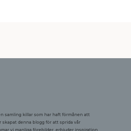
en samling killar som har haft förmånen att
ör skapat denna blogg för att sprida vår
r vi manliga förebilder, erbjuder inspiration