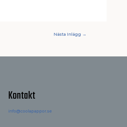
Nästa Inlägg
→
Kontakt
info@coolapappor.se