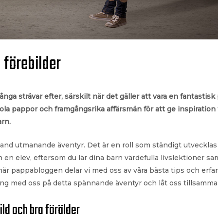
 förebilder
nga strävar efter, särskilt när det gäller att vara en fantastisk
ola pappor och framgångsrika affärsmän för att ge inspiration ti
arn.
land utmanande äventyr. Det är en roll som ständigt utvecklas o
 en elev, eftersom du lär dina barn värdefulla livslektioner sam
 här pappabloggen delar vi med oss av våra bästa tips och erfar
ng med oss på detta spännande äventyr och låt oss tillsamman
ild och bra förälder