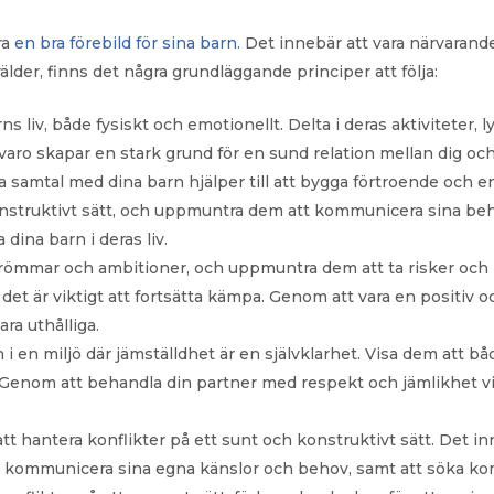
ra
en bra förebild för sina barn.
Det innebär att vara närvarand
älder, finns det några grundläggande principer att följa:
ns liv, både fysiskt och emotionellt. Delta i deras aktiviteter, 
varo skapar en stark grund för en sund relation mellan dig och
 samtal med dina barn hjälper till att bygga förtroende och en 
konstruktivt sätt, och uppmuntra dem att kommunicera sina 
a dina barn i deras liv.
römmar och ambitioner, och uppmuntra dem att ta risker och lä
t det är viktigt att fortsätta kämpa. Genom att vara en positiv 
ara uthålliga.
i en miljö där jämställdhet är en självklarhet. Visa dem att b
 Genom att behandla din partner med respekt och jämlikhet vi
tt hantera konflikter på ett sunt och konstruktivt sätt. Det in
tt kommunicera sina egna känslor och behov, samt att söka k