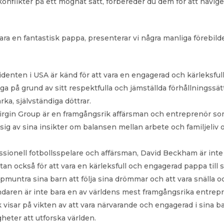
konflikter på ett mognat sätt, förbereder du dem för att nav
vara en fantastisk pappa, presenterar vi några manliga förebi
denten i USA är känd för att vara en engagerad och kärleksfull 
a på grund av sitt respektfulla och jämställda förhållningssätt t
ka, självständiga döttrar.
rgin Group är en framgångsrik affärsman och entreprenör som oc
ig av sina insikter om balansen mellan arbete och familjeliv och
ssionell fotbollsspelare och affärsman, David Beckham är inte
n också för att vara en kärleksfull och engagerad pappa till si
pmuntra sina barn att följa sina drömmar och att vara snälla o
aren är inte bara en av världens mest framgångsrika entrepr
rk visar på vikten av att vara närvarande och engagerad i sina b
heter att utforska världen.