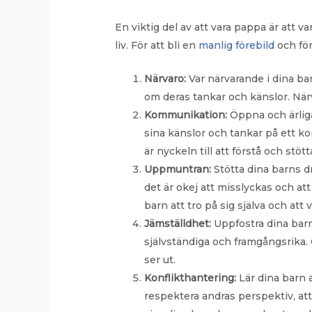
En viktig del av att vara pappa är att va
liv. För att bli en
manlig förebild
och för
Närvaro:
Var närvarande i dina bar
om deras tankar och känslor. När
Kommunikation:
Öppna och ärliga
sina känslor och tankar på ett 
är nyckeln till att förstå och stött
Uppmuntran:
Stötta dina barns d
det är okej att misslyckas och at
barn att tro på sig själva och att v
Jämställdhet:
Uppfostra dina barn 
självständiga och framgångsrika.
ser ut.
Konflikthantering:
Lär dina barn a
respektera andras perspektiv, a