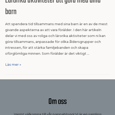
Lärorika aktiviteter att göra med dina
barn
Att spendera tid tillsammans med sina barn är en av de mest
givande aspekterna av att vara förälder. I den här artikeln
delar vi med oss av roliga och lärorika aktiviteter som ni kan
göra tillsammans, anpassade för olika åldersgrupper och
intressen, för att stärka familjebanden och skapa
oförglömliga minnen. Som förälder är det viktigt …
Läs mer »
Om oss
Varmt välkomna till vår pappablogg! Vi är en samling