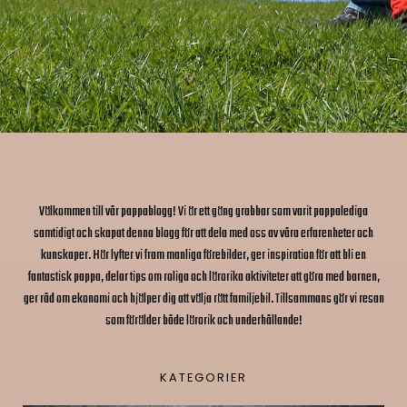
Välkommen till vår pappablogg! Vi är ett gäng grabbar som varit pappalediga
samtidigt och skapat denna blogg för att dela med oss av våra erfarenheter och
kunskaper. Här lyfter vi fram manliga förebilder, ger inspiration för att bli en
fantastisk pappa, delar tips om roliga och lärorika aktiviteter att göra med barnen,
ger råd om ekonomi och hjälper dig att välja rätt familjebil. Tillsammans gör vi resan
som förälder både lärorik och underhållande!
KATEGORIER