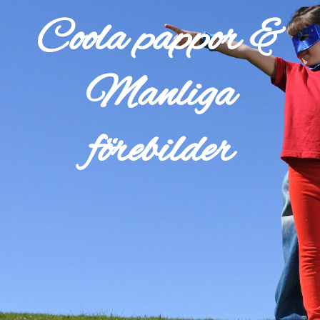
Coola pappor &
Manliga
förebilder